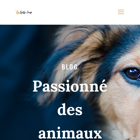
BLOG
Passionné
des
animaux