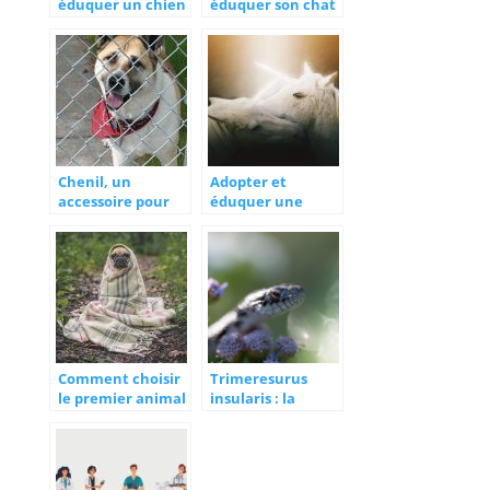
éduquer un chien
éduquer son chat
?
?
Chenil, un
Adopter et
accessoire pour
éduquer une
faciliter la gestion
licorne c’est
de votre animal
possible !
Comment choisir
Trimeresurus
le premier animal
insularis : la
de compagnie de
mysterieuse
son enfant ?
vipere de
l’archipel
indonesien