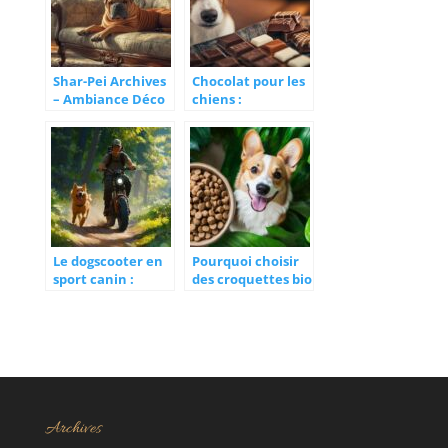
Shar-Pei Archives
Chocolat pour les
– Ambiance Déco
chiens :
Maison : astuces
prévention et
pour un intérieur
réflexes qui
adapté à votre
sauvent en cas
chien ridé
d’accident
Le dogscooter en
Pourquoi choisir
sport canin :
des croquettes bio
matériel, sécurité
pour son chien ?
et performances
Archives