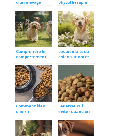
d’un élevage
phytothérapie
familial pour vos
pour chien sur le
futurs chiots : en
bien-être de votre
savoir plus
compagnon
Comprendre le
Les bienfaits du
comportement
chien sur notre
canin à travers
santé physique et
différentes races
mentale
de chien
Comment bien
Les erreurs à
choisir
éviter quand on
l’alimentation de
nourrit un chiot
son chien