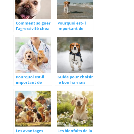
Comment soigner
Pourquoi est-il
l’agressivité chez
important de
un chien ?
privilégier les
croquettes sans
céréales pour son
chien ?
Pourquoi est-il
Guide pour choisir
important de
le bon harnais
vacciner son
pour votre chien
chien et son chat
?
Les avantages
Les bienfaits de la