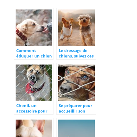
Comment
Le dressage de
éduquer un chien
chiens, suivez ces
?
conseils
Chenil, un
Se préparer pour
accessoire pour
accueillir son
faciliter la gestion
chien en
de votre animal
fabriquant sa
cage