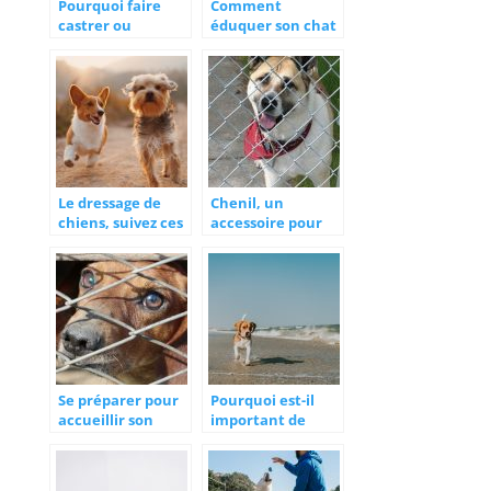
Pourquoi faire
Comment
castrer ou
éduquer son chat
stériliser son
?
chat?
Le dressage de
Chenil, un
chiens, suivez ces
accessoire pour
conseils
faciliter la gestion
de votre animal
Se préparer pour
Pourquoi est-il
accueillir son
important de
chien en
privilégier les
fabriquant sa
croquettes sans
cage
céréales pour son