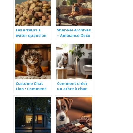
font la différence
Les erreurs à
Shar-Pei Archives
éviter quand on
– Ambiance Déco
nourrit un chiot
Maison : astuces
pour un intérieur
adapté à votre
chien ridé
Costume Chat
Comment créer
Lion : Comment
un arbre à chat
Se Transformer
fait maison ?
en Felin
L’importance des
Majestueux pour
griffoirs pour le
vos Soirees
bien-être de votre
Deguisees
félin