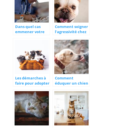
Dans quel cas
Comment soigner
emmener votre
l’agressivité chez
chat chez le véto?
un chien ?
Les démarches à
Comment
faire pour adopter
éduquer un chien
un chat
?