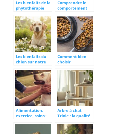
Les bienfaits de la
Comprendre le
phytothérapie
comportement
pour chien sur le
canin à travers
bien-être de votre
différentes races
compagnon
de chien
Les bienfaits du
Comment bien
chien sur notre
choisir
santé physique et
l’alimentation de
mentale
son chien
Alimentation,
Arbre à chat
exercice, soins :
Trixie : la qualité
tout pour assurer
et le confort pour
à votre chien une
votre matou – Les
pleine santé
témoignages qui