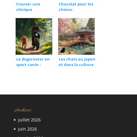
trouver une
Chocolat pour les
clinique
chiens :
vétérinaire à
prévention et
toulouse pour les
réflexes qui
urgences de nuit
sauvent en cas
et jours fériés
d’accident
Le dogscooter en
Les chats au Japon
sport canin :
et dans la culture
matériel, sécurité
japonaise : du
et performances
maneki-neko aux
légendes
mystiques
Archives
juillet 2026
juin 2026