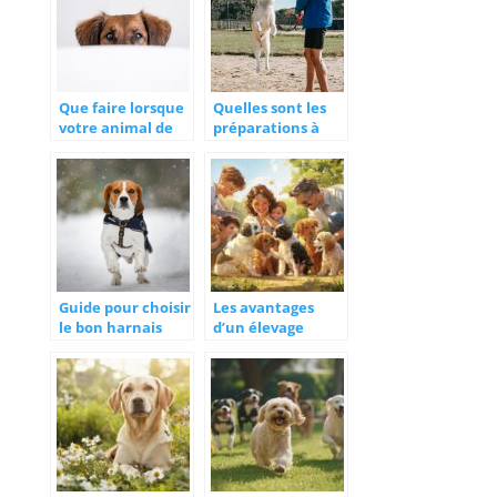
chien ?
Que faire lorsque
Quelles sont les
votre animal de
préparations à
compagnie n’est
faire avant
pas en forme ?
d’adopter un
chien ?
Guide pour choisir
Les avantages
le bon harnais
d’un élevage
pour votre chien
familial pour vos
futurs chiots : en
savoir plus