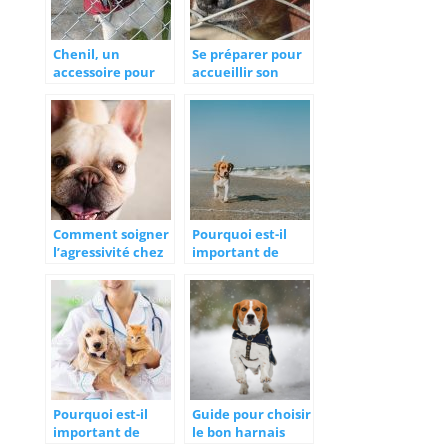
Chenil, un
Se préparer pour
accessoire pour
accueillir son
faciliter la gestion
chien en
de votre animal
fabriquant sa
cage
Comment soigner
Pourquoi est-il
l’agressivité chez
important de
un chien ?
privilégier les
croquettes sans
céréales pour son
chien ?
Pourquoi est-il
Guide pour choisir
important de
le bon harnais