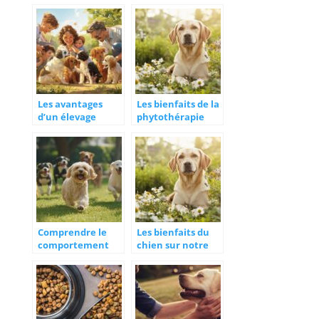
vacciner son
pour votre chien
chien et son chat
?
Les avantages
Les bienfaits de la
d’un élevage
phytothérapie
familial pour vos
pour chien sur le
futurs chiots : en
bien-être de votre
savoir plus
compagnon
Comprendre le
Les bienfaits du
comportement
chien sur notre
canin à travers
santé physique et
différentes races
mentale
de chien