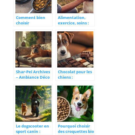
Comment bien
Alimentation,
choisir
exercice, soins :
l’alimentation de
tout pour assurer
son chien
à votre chien une
pleine santé
Shar-Pei Archives
Chocolat pour les
– Ambiance Déco
chiens :
Maison : astuces
prévention et
pour un intérieur
réflexes qui
adapté à votre
sauvent en cas
chien ridé
d’accident
Le dogscooter en
Pourquoi choisir
sport canin :
des croquettes bio